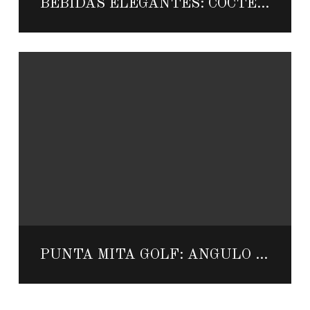
BEBIDAS ELEGANTES: CÓCTELES DECORADOS CON ALGODÓN DE AZÚCAR EN GRAND VELAS LOS CABOS
PUNTA MITA GOLF: ÁNGULO DE ATERRIZAJE