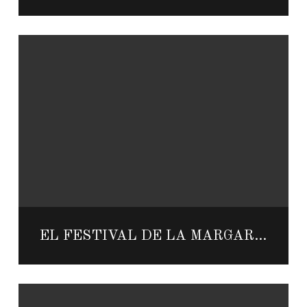
EL FESTIVAL DE LA MARGARITA EN THOMPSON PLAYA DEL CARMEN CONTARÁ CON LA PRESENCIA DE RECONOCIDOS MIXÓLOGOS