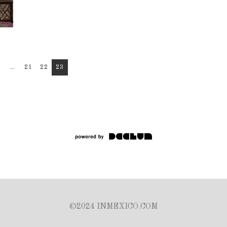
...
21
22
23
©2024 INMEXICO.COM