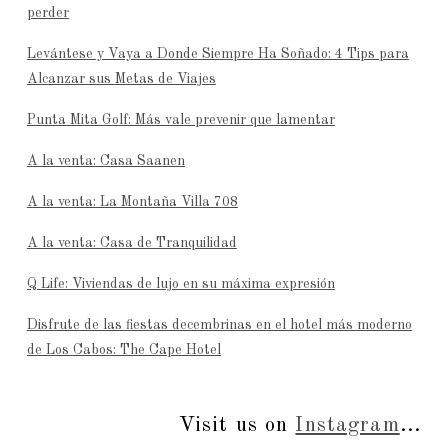
perder
Levántese y Vaya a Donde Siempre Ha Soñado: 4 Tips para
Alcanzar sus Metas de Viajes
Punta Mita Golf: Más vale prevenir que lamentar
A la venta: Casa Saanen
A la venta: La Montaña Villa 708
A la venta: Casa de Tranquilidad
Q Life: Viviendas de lujo en su máxima expresión
Disfrute de las fiestas decembrinas en el hotel más moderno
de Los Cabos: The Cape Hotel
Visit us on
Instagram
...