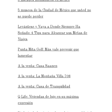
5 museos de la Ciudad de México que usted no
se puede perder
Levántese y Vaya a Donde Siempre Ha
Soñado: 4 Tips para Alcanzar sus Metas de
Viajes
Punta Mita Golf: Más vale prevenir que
lamentar
A la venta: Casa Saanen
A la venta: La Montaña Villa 708
A la venta: Casa de Tranquilidad
Q Life: Viviendas de lujo en su máxima
expresión