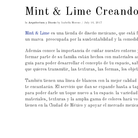
Mint & Lime Creando
In
Arquitectura y Diseño
by Isabella Moreno
July 16, 2017
Mint & Lime
es una tienda de diseño mexicano, que está f
un marca preocupada por la sustentabilidad y la comodid
Además conoce la importancia de cuidar nuestro entorno y
formar parte de su familia están hechos con materiales 
guía para poder desarrollar el concepto de tu espacio, sab
que quieres transmitir, las texturas, las formas, los objet
También tienen una línea de blancos con la mejor calidad 
te encantarán. El servicio que dan se expande hasta a tap
para poder darle un toque nuevo a tu espacio. la variedad
materiales, texturas y la amplia gama de colores hará vol
tienen en la Ciudad de México y apoyar el mercado mexica