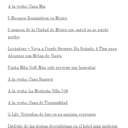
A la venta: Casa Mia
5 Escapes Románticos en México
5 museos de la Ciudad de México que usted no se puede
perder
Levántese y Vaya a Donde Siempre Ha Soñado: 4 Tips para
Alcanzar sus Metas de Viajes
Punta Mita Golf: Más vale prevenir que lamentar
A la venta: Casa Saanen
A la venta: La Montaña Villa 708
A la venta: Casa de Tranquilidad
Q Life: Viviendas de lujo en su máxima expresión
Disfrute de las fiestas decembrinas en el hotel más moderno