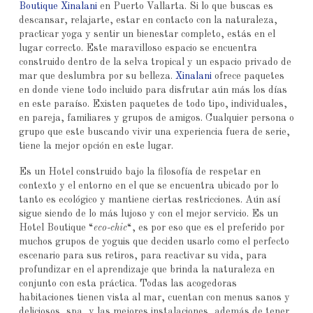
Boutique Xinalani
en Puerto Vallarta. Si lo que buscas es
descansar, relajarte, estar en contacto con la naturaleza,
practicar yoga y sentir un bienestar completo, estás en el
lugar correcto. Este maravilloso espacio se encuentra
construido dentro de la selva tropical y un espacio privado de
mar que deslumbra por su belleza.
Xinalani
ofrece paquetes
en donde viene todo incluido para disfrutar aún más los días
en este paraíso. Existen paquetes de todo tipo, individuales,
en pareja, familiares y grupos de amigos. Cualquier persona o
grupo que este buscando vivir una experiencia fuera de serie,
tiene la mejor opción en este lugar.
Es un Hotel construido bajo la filosofía de respetar en
contexto y el entorno en el que se encuentra ubicado por lo
tanto es ecológico y mantiene ciertas restricciones. Aún así
sigue siendo de lo más lujoso y con el mejor servicio. Es un
Hotel Boutique “
eco-chic
“, es por eso que es el preferido por
muchos grupos de yoguis que deciden usarlo como el perfecto
escenario para sus retiros, para reactivar su vida, para
profundizar en el aprendizaje que brinda la naturaleza en
conjunto con esta práctica. Todas las acogedoras
habitaciones tienen vista al mar, cuentan con menus sanos y
deliciosos, spa, y las mejores instalaciones, además de tener