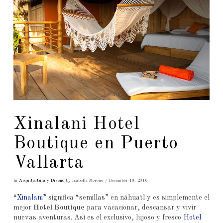
Xinalani Hotel
Boutique en Puerto
Vallarta
In
Arquitectura y Diseño
by Isabella Moreno
December 18, 2016
“Xinalani”
significa “semillas” en náhuatl y es simplemente el
mejor
Hotel Boutique
para vacacionar, descansar y vivir
nuevas aventuras. Así es el exclusivo, lujoso y fresco
Hotel