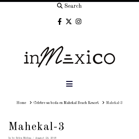
Search
Navigation
Home
Home
Celebre su boda en Mahekal Beach Resort
Mahekal-3
Mahekal-3
In by Belen Molina
August 24, 2018