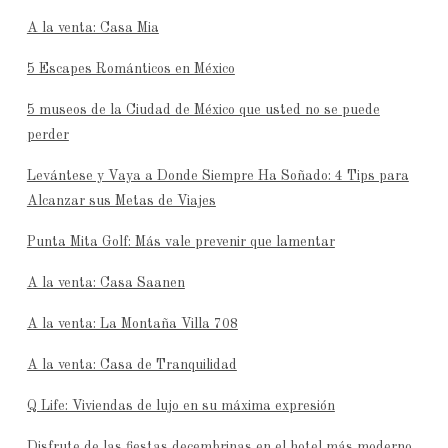
A la venta: Casa Mia
5 Escapes Románticos en México
5 museos de la Ciudad de México que usted no se puede
perder
Levántese y Vaya a Donde Siempre Ha Soñado: 4 Tips para
Alcanzar sus Metas de Viajes
Punta Mita Golf: Más vale prevenir que lamentar
A la venta: Casa Saanen
A la venta: La Montaña Villa 708
A la venta: Casa de Tranquilidad
Q Life: Viviendas de lujo en su máxima expresión
Disfrute de las fiestas decembrinas en el hotel más moderno