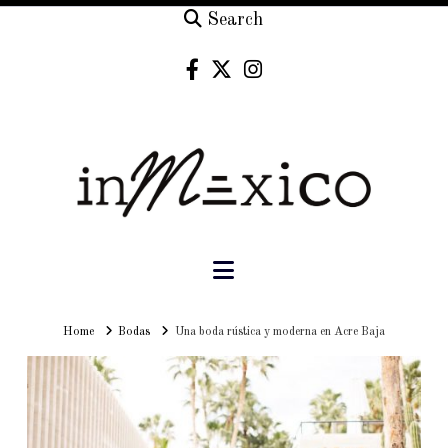
Search
Navigation
Home
Home
Bodas
Una boda rústica y moderna en Acre Baja