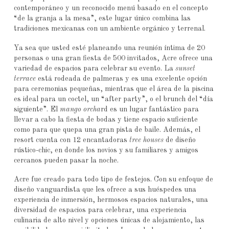
contemporáneo y un reconocido menú basado en el concepto
“de la granja a la mesa”, este lugar único combina las
tradiciones mexicanas con un ambiente orgánico y terrenal.
Ya sea que usted esté planeando una reunión íntima de 20
personas o una gran fiesta de 500 invitados, Acre ofrece una
variedad de espacios para celebrar su evento. La
sunset
terrace
está rodeada de palmeras y es una excelente opción
para ceremonias pequeñas, mientras que el área de la piscina
es ideal para un coctel, un “after party”, o el brunch del “día
siguiente”. El
mango orcha
rd es un lugar fantástico para
llevar a cabo la fiesta de bodas y tiene espacio suficiente
como para que quepa una gran pista de baile. Además, el
resort cuenta con 12 encantadoras
tree houses
de diseño
rústico-chic, en donde los novios y su familiares y amigos
cercanos pueden pasar la noche.
Acre fue creado para todo tipo de festejos. Con su enfoque de
diseño vanguardista que les ofrece a sus huéspedes una
experiencia de inmersión, hermosos espacios naturales, una
diversidad de espacios para celebrar, una experiencia
culinaria de alto nivel y opciones únicas de alojamiento, las