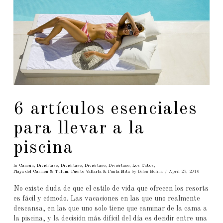
6 artículos esenciales
para llevar a la
piscina
In
Cancún
,
Diviértase
,
Diviértase
,
Diviértase
,
Diviértase
,
Los Cabos
,
Playa del Carmen & Tulum
,
Puerto Vallarta & Punta Mita
by Belen Molina
April 27, 2016
No existe duda de que el estilo de vida que ofrecen los resorts
es fácil y cómodo. Las vacaciones en las que uno realmente
descansa, en las que uno solo tiene que caminar de la cama a
la piscina, y la decisión más difícil del día es decidir entre una