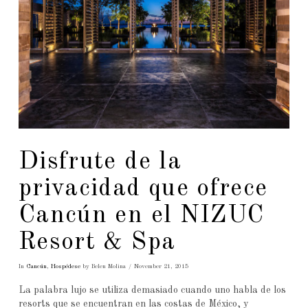
Disfrute de la
privacidad que ofrece
Cancún en el NIZUC
Resort & Spa
In
Cancún
,
Hospédese
by Belen Molina
November 21, 2015
La palabra lujo se utiliza demasiado cuando uno habla de los
resorts que se encuentran en las costas de México, y