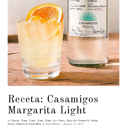
Receta: Casamigos
Margarita Light
In
Cancún
,
Coma
,
Coma
,
Coma
,
Coma
,
Los Cabos
,
Playa del Carmen & Tulum
,
Puerto Vallarta & Punta Mita
by Belen Molina
January 11, 2017