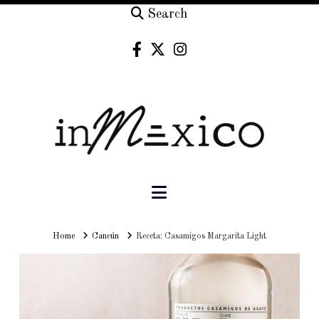
Search
Navigation
Home
Home
Cancún
Receta: Casamigos Margarita Light