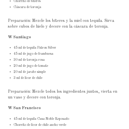
Chorrito de bíteres
Cáscara de toronja
Preparación: Mezcle los bíteres y la miel con tequila. Sirva
sobre cubos de hielo y decore con la cáscara de toronja.
W Santiago
45 ml de tequila Patron Silver
45 ml de jugo de frambuesa
30 ml de toronja rosa
20 ml de jugo de tomate
20 ml de jarabe simple
3 ml de licor de chile
Preparación: Mezcle todos los ingredientes juntos, vierta en
un vaso y decore con toronja.
W San Francisco
45 ml de tequila Casa Noble Reposado
Chorrito de licor de chile ancho verde