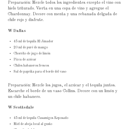
Preparación: Mezcle todos los ingredientes excepto el vino con
hielo triturado. Vierta en una copa de vino y agregue el
Chardonnay. Decore con menta y una rebanada delgada de
chile rojo y disfrute.
W Dallas
45 ml de tequila El Jimador
20 ml de puré de mango
Chorrito de jugo de limón
Pizca de azúcar
Chiles habaneros frescos
Sal de paprika para el borde del vaso
Preparación: Mezcle los jugos, el azúcar y el tequila juntos.
Escarche el borde de un vaso Collins. Decore con un limón y
un chile habanero.
W Scottsdale
45 ml de tequila Casamigos Reposado
Miel de abeja local al gusto