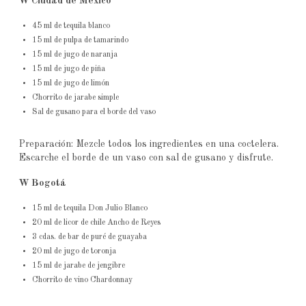
W Ciudad de México
45 ml de tequila blanco
15 ml de pulpa de tamarindo
15 ml de jugo de naranja
15 ml de jugo de piña
15 ml de jugo de limón
Chorrito de jarabe simple
Sal de gusano para el borde del vaso
Preparación: Mezcle todos los ingredientes en una coctelera.
Escarche el borde de un vaso con sal de gusano y disfrute.
W Bogotá
15 ml de tequila Don Julio Blanco
20 ml de licor de chile Ancho de Reyes
3 cdas. de bar de puré de guayaba
20 ml de jugo de toronja
15 ml de jarabe de jengibre
Chorrito de vino Chardonnay