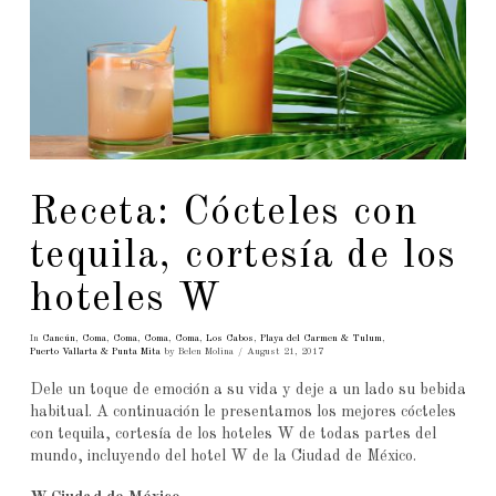
Receta: Cócteles con
tequila, cortesía de los
hoteles W
In
Cancún
,
Coma
,
Coma
,
Coma
,
Coma
,
Los Cabos
,
Playa del Carmen & Tulum
,
Puerto Vallarta & Punta Mita
by Belen Molina
August 21, 2017
Dele un toque de emoción a su vida y deje a un lado su bebida
habitual. A continuación le presentamos los mejores cócteles
con tequila, cortesía de los hoteles W de todas partes del
mundo, incluyendo del hotel W de la Ciudad de México.