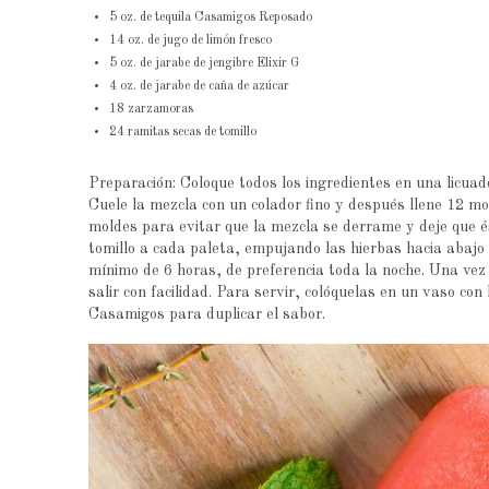
5 oz. de tequila Casamigos Reposado
14 oz. de jugo de limón fresco
5 oz. de jarabe de jengibre Elixir G
4 oz. de jarabe de caña de azúcar
18 zarzamoras
24 ramitas secas de tomillo
Preparación: Coloque todos los ingredientes en una licuad
Cuele la mezcla con un colador fino y después llene 12 mo
moldes para evitar que la mezcla se derrame y deje que é
tomillo a cada paleta, empujando las hierbas hacia abajo 
mínimo de 6 horas, de preferencia toda la noche. Una vez 
salir con facilidad. Para servir, colóquelas en un vaso c
Casamigos para duplicar el sabor.