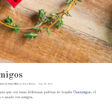
amigos
larta & Punta Mita
by Belen Molina
June 29, 2017
ano que con unas deliciosas paletas de tequila
Casamigos
, el
a o asado con amigos.