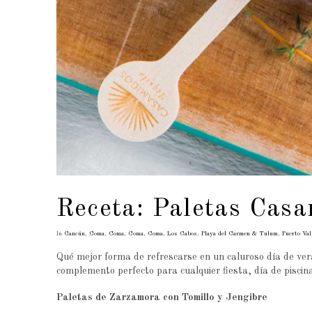
Receta: Paletas Cas
In
Cancún
,
Coma
,
Coma
,
Coma
,
Coma
,
Los Cabos
,
Playa del Carmen & Tulum
,
Puerto Val
Qué mejor forma de refrescarse en un caluroso día de ver
complemento perfecto para cualquier fiesta, día de piscin
Paletas de Zarzamora con Tomillo y Jengibre