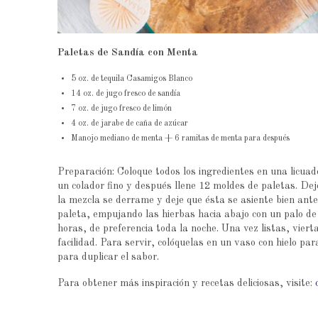
Paletas de Sandía con Menta
5 oz. de tequila Casamigos Blanco
14 oz. de jugo fresco de sandía
7 oz. de jugo fresco de limón
4 oz. de jarabe de caña de azúcar
Manojo mediano de menta + 6 ramitas de menta para después
Preparación: Coloque todos los ingredientes en una licua
un colador fino y después llene 12 moldes de paletas. Dej
la mezcla se derrame y deje que ésta se asiente bien ant
paleta, empujando las hierbas hacia abajo con un palo de
horas, de preferencia toda la noche. Una vez listas, viert
facilidad. Para servir, colóquelas en un vaso con hielo
para duplicar el sabor.
Para obtener más inspiración y recetas deliciosas, visite: