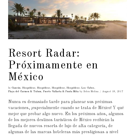
Resort Radar:
Próximamente en
México
In
Cancún
,
Hospédese
,
Hospédese
,
Hospédese
,
Hospédese
,
Los Cabos
,
Playa del Carmen & Tulum
,
Puerto Vallarta & Punta Mita
by Belen Molina
August 18, 2017
Nunca es demasiado tarde para planear sus próximas
vacaciones, ¡especialmente cuando se trata de México! Y qué
mejor que probar algo nuevo. En los próximos años, algunos
de los mejores destinos turísticos de México recibirán la
llegada de nuevos resorts de lujo de alta categoría, de
algunas de las marcas hoteleras más prestigiosas a nivel