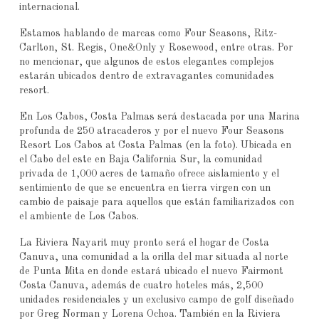
internacional.
Estamos hablando de marcas como Four Seasons, Ritz-
Carlton, St. Regis, One&Only y Rosewood, entre otras. Por
no mencionar, que algunos de estos elegantes complejos
estarán ubicados dentro de extravagantes comunidades
resort.
En Los Cabos, Costa Palmas será destacada por una Marina
profunda de 250 atracaderos y por el nuevo Four Seasons
Resort Los Cabos at Costa Palmas (en la foto). Ubicada en
el Cabo del este en Baja California Sur, la comunidad
privada de 1,000 acres de tamaño ofrece aislamiento y el
sentimiento de que se encuentra en tierra virgen con un
cambio de paisaje para aquellos que están familiarizados con
el ambiente de Los Cabos.
La Riviera Nayarit muy pronto será el hogar de Costa
Canuva, una comunidad a la orilla del mar situada al norte
de Punta Mita en donde estará ubicado el nuevo Fairmont
Costa Canuva, además de cuatro hoteles más, 2,500
unidades residenciales y un exclusivo campo de golf diseñado
por Greg Norman y Lorena Ochoa. También en la Riviera