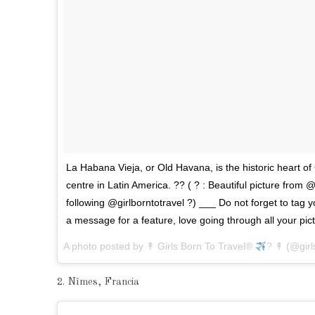
La Habana Vieja, or Old Havana, is the historic heart of 
centre in Latin America. ?? ( ? : Beautiful picture fro
following @girlborntotravel ?) ___ Do not forget to tag 
a message for a feature, love going through all your pict
A photo posted by ↟ Girls Born To Travel®
? ↟ (@girl
2. Nîmes, Francia