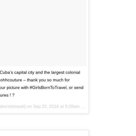
Cuba’s capital city and the largest colonial
m @ohhcouture – thank you so much for
your picture with #GirlsBornToTravel, or send
ures ! ?
sborntotravel) on
Sep 22, 2016 at 9:28am PDT