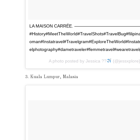
LA MAISON CARRÉE. ——————————————
#History#MeetTheWorld#TravelShots#TravelBug#filipi
oman#Instatravel#Travelgram#ExploreTheWorld#Insta
elphotography#dametraveler#femmetravel#wearetravel
A photo posted by Jessica ??
(@jessxplore
3. Kuala Lumpur, Malasia