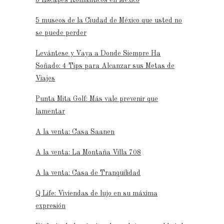
5 museos de la Ciudad de México que usted no
se puede perder
Levántese y Vaya a Donde Siempre Ha
Soñado: 4 Tips para Alcanzar sus Metas de
Viajes
Punta Mita Golf: Más vale prevenir que
lamentar
A la venta: Casa Saanen
A la venta: La Montaña Villa 708
A la venta: Casa de Tranquilidad
Q Life: Viviendas de lujo en su máxima
expresión