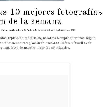
las 10 mejores fotografías
am de la semana
& Tulum
,
Puerto Vallarta & Punta Mita
by Belen Molina
September 28, 2016
udad repleta de rascacielos, nosotros siempre queremos seguir
esentamos una recopilación de nuestras 10 fotos favoritas de
gunas fotos de nuestro lugar favorito: México.