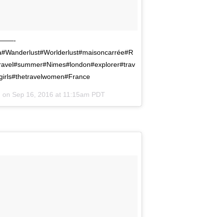
———-
na#Wanderlust#Worlderlust#maisoncarrée#R
travel#summer#Nimes#london#explorer#trav
girls#thetravelwomen#France
) on
Sep 16, 2016 at 11:15am PDT