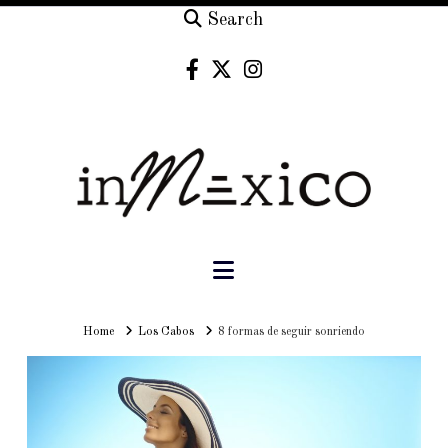
Search
Navigation
Home
Home
Los Cabos
8 formas de seguir sonriendo