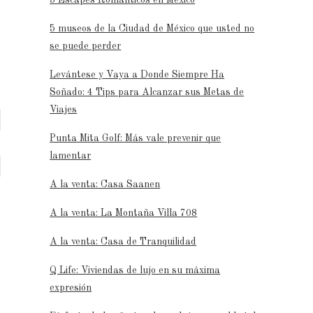
5 museos de la Ciudad de México que usted no
se puede perder
Levántese y Vaya a Donde Siempre Ha
Soñado: 4 Tips para Alcanzar sus Metas de
Viajes
Punta Mita Golf: Más vale prevenir que
lamentar
A la venta: Casa Saanen
A la venta: La Montaña Villa 708
A la venta: Casa de Tranquilidad
Q Life: Viviendas de lujo en su máxima
expresión