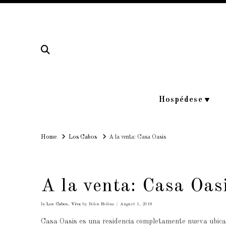
Hospédese
Home
Home
Los Cabos
A la venta: Casa Oasis
A la venta: Casa Oas
In
Los Cabos
,
Viva
by Belen Molina
August 1, 2018
Casa Oasis es una residencia completamente nueva ubicad