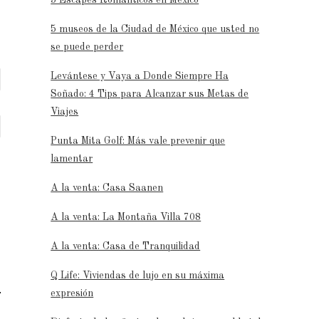
5 museos de la Ciudad de México que usted no
se puede perder
Levántese y Vaya a Donde Siempre Ha
Soñado: 4 Tips para Alcanzar sus Metas de
Viajes
Punta Mita Golf: Más vale prevenir que
lamentar
A la venta: Casa Saanen
A la venta: La Montaña Villa 708
A la venta: Casa de Tranquilidad
Q Life: Viviendas de lujo en su máxima
expresión