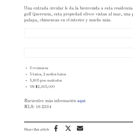
Una entrada circular le da la bienvenida a esta residenc
golf Querencia, esta propiedad ofrece vistas al mar, una 
palapa, chimeneas en el interior y mucho más.
5 recámaras
5 baños, 2 medios baños
5,805 pies cuadrados
US $2,365,000
Encuentre más información
aquí
.
MLS: 16-2334
Share this article