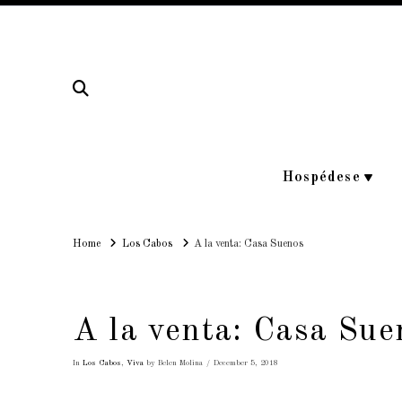
Hospédese
Home
Home
Los Cabos
A la venta: Casa Suenos
A la venta: Casa Sue
In
Los Cabos
,
Viva
by Belen Molina
December 5, 2018