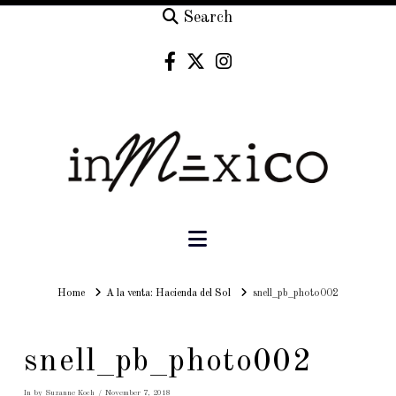
Search
Navigation
Home
Home
A la venta: Hacienda del Sol
snell_pb_photo002
snell_pb_photo002
In by Suzanne Koch
November 7, 2018