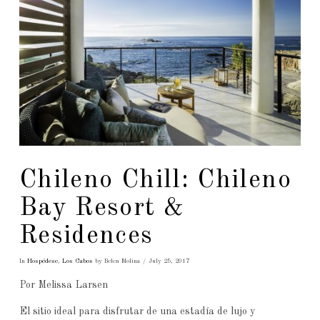
Chileno Chill: Chileno
Bay Resort &
Residences
In
Hospédese
,
Los Cabos
by Belen Molina
July 25, 2017
Por Melissa Larsen
El sitio ideal para disfrutar de una estadía de lujo y