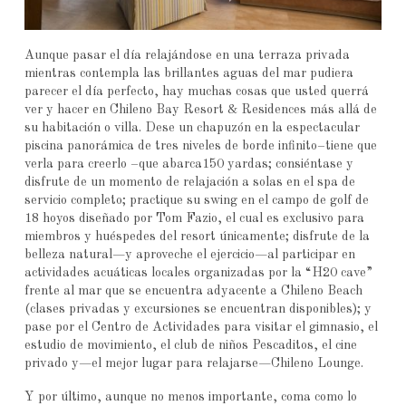
Aunque pasar el día relajándose en una terraza privada
mientras contempla las brillantes aguas del mar pudiera
parecer el día perfecto, hay muchas cosas que usted querrá
ver y hacer en Chileno Bay Resort & Residences más allá de
su habitación o villa. Dese un chapuzón en la espectacular
piscina panorámica de tres niveles de borde infinito–tiene que
verla para creerlo –que abarca150 yardas; consiéntase y
disfrute de un momento de relajación a solas en el spa de
servicio completo; practique su swing en el campo de golf de
18 hoyos diseñado por Tom Fazio, el cual es exclusivo para
miembros y huéspedes del resort únicamente; disfrute de la
belleza natural—y aproveche el ejercicio—al participar en
actividades acuáticas locales organizadas por la “H20 cave”
frente al mar que se encuentra adyacente a Chileno Beach
(clases privadas y excursiones se encuentran disponibles); y
pase por el Centro de Actividades para visitar el gimnasio, el
estudio de movimiento, el club de niños Pescaditos, el cine
privado y—el mejor lugar para relajarse—Chileno Lounge.
Y por último, aunque no menos importante, coma como lo