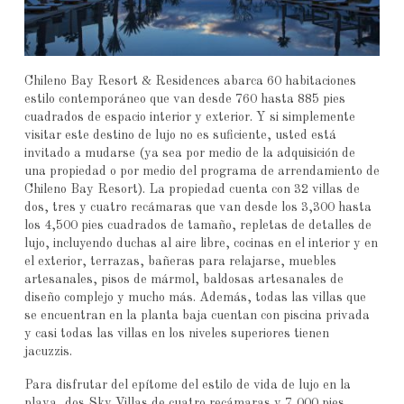
Chileno Bay Resort & Residences abarca 60 habitaciones
estilo contemporáneo que van desde 760 hasta 885 pies
cuadrados de espacio interior y exterior. Y si simplemente
visitar este destino de lujo no es suficiente, usted está
invitado a mudarse (ya sea por medio de la adquisición de
una propiedad o por medio del programa de arrendamiento de
Chileno Bay Resort). La propiedad cuenta con 32 villas de
dos, tres y cuatro recámaras que van desde los 3,300 hasta
los 4,500 pies cuadrados de tamaño, repletas de detalles de
lujo, incluyendo duchas al aire libre, cocinas en el interior y en
el exterior, terrazas, bañeras para relajarse, muebles
artesanales, pisos de mármol, baldosas artesanales de
diseño complejo y mucho más. Además, todas las villas que
se encuentran en la planta baja cuentan con piscina privada
y casi todas las villas en los niveles superiores tienen
jacuzzis.
Para disfrutar del epítome del estilo de vida de lujo en la
playa, dos Sky Villas de cuatro recámaras y 7,000 pies