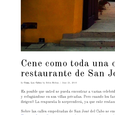
Cene como toda una c
restaurante de San J
In
Coma
,
Los Cabos
by Belen Molina
June 21, 2016
Es posible que usted se pueda encontrar a varias celebri
y refugiándose en sus villas privadas. Pero cuando los f
dirigen? La respuesta lo sorprenderá, ya que este restaur
Sobre las calles empedradas de San José del Cabo se en