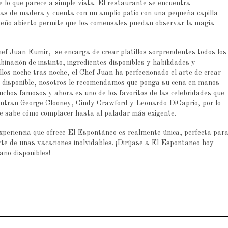
e lo que parece a simple vista. El restaurante se encuentra
s de madera y cuenta con un amplio patio con una pequeña capilla
iseño abierto permite que los comensales puedan observar la magia
Chef Juan Eumir, se encarga de crear platillos sorprendentes todos los
inación de instinto, ingredientes disponibles y habilidades y
illos noche tras noche, el Chef Juan ha perfeccionado el arte de crear
 disponible, nosotros le recomendamos que ponga su cena en manos
uchos famosos y ahora es uno de los favoritos de las celebridades que
uentran George Clooney, Cindy Crawford y Leonardo DiCaprio, por lo
e sabe cómo complacer hasta al paladar más exigente.
xperiencia que ofrece El Espontáneo es realmente única, perfecta par
rte de unas vacaciones inolvidables. ¡Diríjase a El Espontaneo hoy
no disponibles!