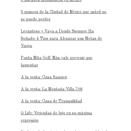
5 museos de la Ciudad de México que usted no
se puede perder
Levántese y Vaya a Donde Siempre Ha
Soñado: 4 Tips para Alcanzar sus Metas de
Viajes
Punta Mita Golf: Más vale prevenir que
lamentar
A la venta: Casa Saanen
A la venta: La Montaña Villa 708
A la venta: Casa de Tranquilidad
Q Life: Viviendas de lujo en su máxima
expresión