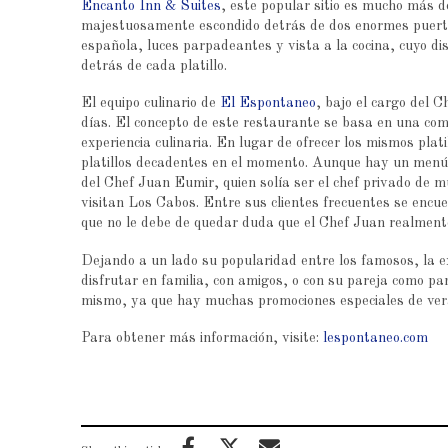
Encanto Inn & Suites
, este popular sitio es mucho más d
majestuosamente escondido detrás de dos enormes puerta
española, luces parpadeantes y vista a la cocina, cuyo d
detrás de cada platillo.
El equipo culinario de
El Espontaneo
, bajo el cargo del 
días. El concepto de este restaurante se basa en una comb
experiencia culinaria. En lugar de ofrecer los mismos plat
platillos decadentes en el momento. Aunque hay un menú
del Chef Juan Eumir, quien solía ser el chef privado de m
visitan Los Cabos. Entre sus clientes frecuentes se enc
que no le debe de quedar duda que el Chef Juan realment
Dejando a un lado su popularidad entre los famosos, la e
disfrutar en familia, con amigos, o con su pareja como pa
mismo, ya que hay muchas promociones especiales de vera
Para obtener más información, visite:
lespontaneo.com