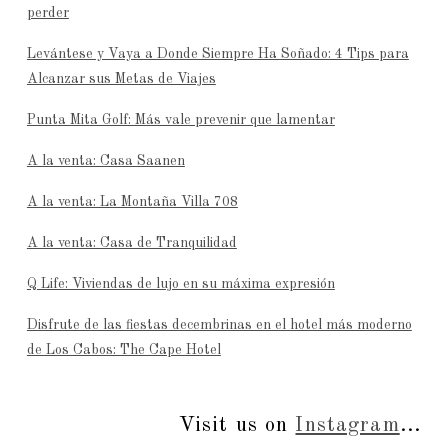
perder
Levántese y Vaya a Donde Siempre Ha Soñado: 4 Tips para
Alcanzar sus Metas de Viajes
Punta Mita Golf: Más vale prevenir que lamentar
A la venta: Casa Saanen
A la venta: La Montaña Villa 708
A la venta: Casa de Tranquilidad
Q Life: Viviendas de lujo en su máxima expresión
Disfrute de las fiestas decembrinas en el hotel más moderno
de Los Cabos: The Cape Hotel
Visit us on
Instagram
...