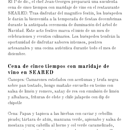
o
El 1
de dic., el chef Jean-Georges preparará una suculenta
cena de cinco tiempos con maridaje de vino en el restaurante
SEARED. Tras disfrutar del magnífico festín, los huéspedes
le darán la bienvenida a la temporada de fiestas decembrinas
durante la anticipada ceremonia de iluminación del árbol de
Navidad. Este acto festivo marca el inicio de un mes de
celebraciones y eventos culinarios. Los huéspedes tendrán la
oportunidad de disfrutar sabores intensos, postres
artesanales y una cocina auténtica durante todo el mes de
diciembre.
Cena de cinco tiempos con maridaje de
vino en SEARED
Canopes: Camarones estofados con aceitunas y trufa negra
sobre pan tostado, hongo maitake envuelto en tocino con
salsa de limón y romero, satay de res con emulsión de limón
y albahaca, frituras de elote y chile jalapeño con dip de
chipotle
Cena: Papas y tapioca a las hierbas con caviar y cebollín
picado; tártara de atún, manzana verde, apionabo y salsa de
mostaza yuzu; cabrilla al horno y col verde caramelizado,