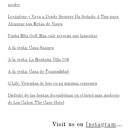
perder
Levántese y Vaya a Donde Siempre Ha Soñado: 4 Tips para
Alcanzar sus Metas de Viajes
Punta Mita Golf: Más vale prevenir que lamentar
A la venta: Casa Saanen
A la venta: La Montaña Villa 708
A la venta: Casa de Tranquilidad
Q Life: Viviendas de lujo en su máxima expresión
Disfrute de las fiestas decembrinas en el hotel más moderno
de Los Cabos: The Cape Hotel
Visit us on
Instagram
...