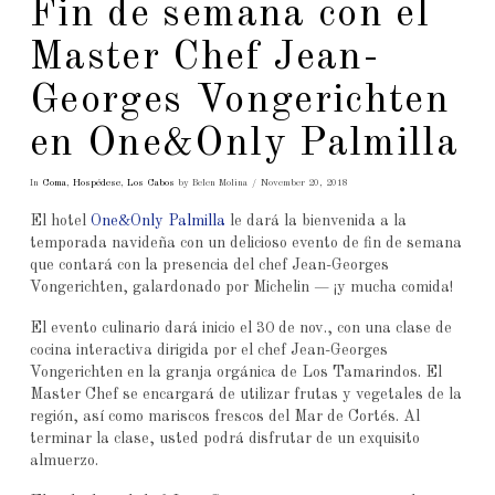
Fin de semana con el
Master Chef Jean-
Georges Vongerichten
en One&Only Palmilla
In
Coma
,
Hospédese
,
Los Cabos
by Belen Molina
November 20, 2018
El hotel
One&Only Palmilla
le dará la bienvenida a la
temporada navideña con un delicioso evento de fin de semana
que contará con la presencia del chef Jean-Georges
Vongerichten, galardonado por Michelin — ¡y mucha comida!
El evento culinario dará inicio el 30 de nov., con una clase de
cocina interactiva dirigida por el chef Jean-Georges
Vongerichten en la granja orgánica de Los Tamarindos. El
Master Chef se encargará de utilizar frutas y vegetales de la
región, así como mariscos frescos del Mar de Cortés. Al
terminar la clase, usted podrá disfrutar de un exquisito
almuerzo.