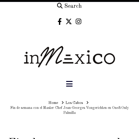
Search
Navigation
Home
Home
Los Cabos
Fin de semana con el Master Chef Jean-Georges Vongerichten en One&Only
Palmilla