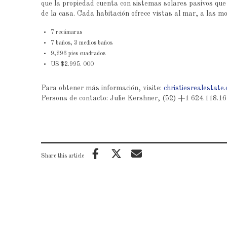
que la propiedad cuenta con sistemas solares pasivos que 
de la casa. Cada habitación ofrece vistas al mar, a las m
7 recámaras
7 baños, 3 medios baños
9,296 pies cuadrados
US $2.995. 000
Para obtener más información, visite:
christiesrealestate
Persona de contacto: Julie Kershner, (52) +1 624.118.1
Share this article