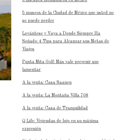
5 museos de la Ciudad de México que usted no
se puede perder
Levántese y Vaya a Donde Siempre Ha
Soñado: 4 Tips para Alcanzar sus Metas de
Viajes
Punta Mita Golf: Más vale prevenir que
lamentar
A la venta: Casa Saanen
A la venta: La Montaña Villa 708
A la venta: Casa de Tranquilidad
Q Life: Viviendas de lujo en su máxima
expresión