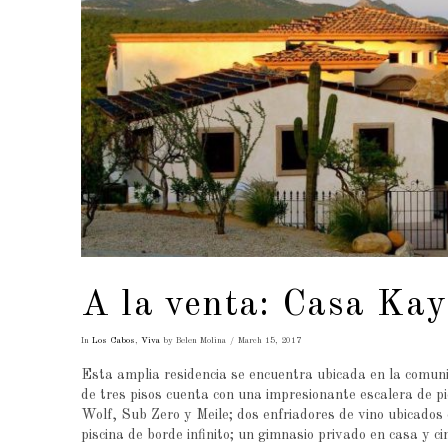
A la venta: Casa Kay
In
Los Cabos
,
Viva
by Belen Molina
March 15, 2017
Esta amplia residencia se encuentra ubicada en la comun
de tres pisos cuenta con una impresionante escalera de p
Wolf, Sub Zero y Meile; dos enfriadores de vino ubicados e
piscina de borde infinito; un gimnasio privado en casa y c