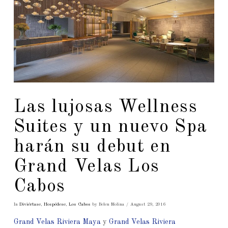
Las lujosas Wellness
Suites y un nuevo Spa
harán su debut en
Grand Velas Los
Cabos
In
Diviértase
,
Hospédese
,
Los Cabos
by Belen Molina
August 29, 2016
Grand Velas Riviera Maya
y
Grand Velas Riviera