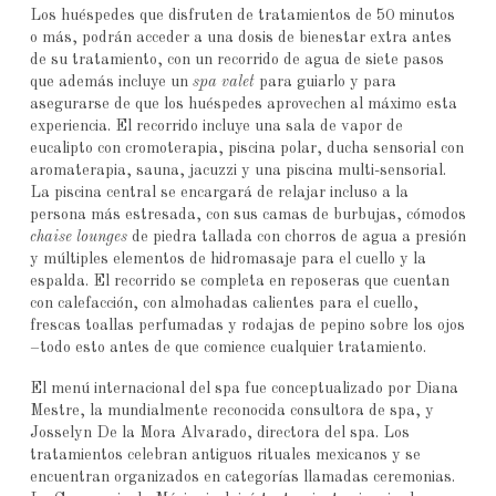
Los huéspedes que disfruten de tratamientos de 50 minutos
o más, podrán acceder a una dosis de bienestar extra antes
de su tratamiento, con un recorrido de agua de siete pasos
que además incluye un
spa valet
para guiarlo y para
asegurarse de que los huéspedes aprovechen al máximo esta
experiencia. El recorrido incluye una sala de vapor de
eucalipto con cromoterapia, piscina polar, ducha sensorial con
aromaterapia, sauna, jacuzzi y una piscina multi-sensorial.
La piscina central se encargará de relajar incluso a la
persona más estresada, con sus camas de burbujas, cómodos
chaise lounges
de piedra tallada con chorros de agua a presión
y múltiples elementos de hidromasaje para el cuello y la
espalda. El recorrido se completa en reposeras que cuentan
con calefacción, con almohadas calientes para el cuello,
frescas toallas perfumadas y rodajas de pepino sobre los ojos
–todo esto antes de que comience cualquier tratamiento.
El menú internacional del spa fue conceptualizado por Diana
Mestre, la mundialmente reconocida consultora de spa, y
Josselyn De la Mora Alvarado, directora del spa. Los
tratamientos celebran antiguos rituales mexicanos y se
encuentran organizados en categorías llamadas ceremonias.