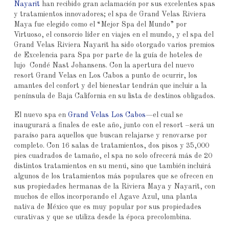
Nayarit
han recibido gran aclamación por sus excelentes spas
y tratamientos innovadores; el spa de Grand Velas Riviera
Maya fue elegido como el “Mejor Spa del Mundo” por
Virtuoso, el consorcio líder en viajes en el mundo, y el spa del
Grand Velas Riviera Nayarit ha sido otorgado varios premios
de Excelencia para Spa por parte de la guía de hoteles de
lujo Condé Nast Johansens. Con la apertura del nuevo
resort Grand Velas en Los Cabos a punto de ocurrir, los
amantes del confort y del bienestar tendrán que incluir a la
península de Baja California en su lista de destinos obligados.
El nuevo spa en
Grand Velas Los Cabos
—el cual se
inaugurará a finales de este año, junto con el resort –será un
paraíso para aquellos que buscan relajarse y renovarse por
completo. Con 16 salas de tratamientos, dos pisos y 35,000
pies cuadrados de tamaño, el spa no solo ofrecerá más de 20
distintos tratamientos en su menú, sino que también incluirá
algunos de los tratamientos más populares que se ofrecen en
sus propiedades hermanas de la Riviera Maya y Nayarit, con
muchos de ellos incorporando el Agave Azul, una planta
nativa de México que es muy popular por sus propiedades
curativas y que se utiliza desde la época precolombina.