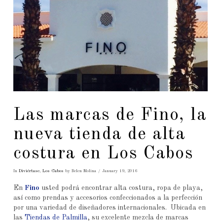
Las marcas de Fino, la
nueva tienda de alta
costura en Los Cabos
In
Diviértase
,
Los Cabos
by Belen Molina
January 19, 2016
En
Fino
usted podrá encontrar alta costura, ropa de playa,
así como prendas y accesorios confeccionados a la perfección
por una variedad de diseñadores internacionales. Ubicada en
las
Tiendas de Palmilla
, su excelente mezcla de marcas