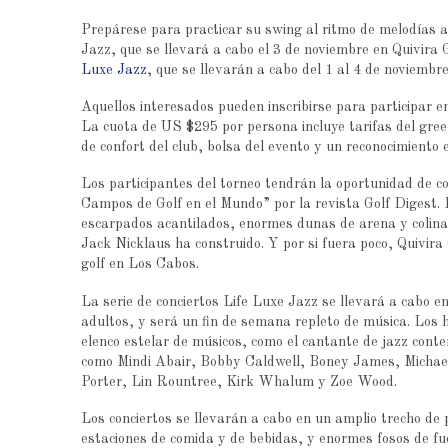
Prepárese para practicar su swing al ritmo de melodías a
Jazz, que se llevará a cabo el 3 de noviembre en Quivira 
Luxe Jazz
, que se llevarán a cabo del 1 al 4 de noviembre
Aquellos interesados pueden inscribirse para participar en
La cuota de US $295 por persona incluye tarifas del green
de confort del club, bolsa del evento y un reconocimiento e
Los participantes del torneo tendrán la oportunidad de c
Campos de Golf en el Mundo” por la revista Golf Digest
escarpados acantilados, enormes dunas de arena y colin
Jack Nicklaus ha construido. Y por si fuera poco, Quivira
golf en Los Cabos.
La serie de conciertos Life Luxe Jazz se llevará a cabo e
adultos, y será un fin de semana repleto de música. Los 
elenco estelar de músicos, como el cantante de jazz c
como Mindi Abair, Bobby Caldwell, Boney James, Michae
Porter, Lin Rountree, Kirk Whalum y Zoe Wood.
Los conciertos se llevarán a cabo en un amplio trecho de 
estaciones de comida y de bebidas, y enormes fosos de f