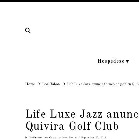
Hospédese
Home
Home
Los Cabos
Life Luxe Jazz anuncia torneo de golf en Quiv
Life Luxe Jazz anunci
Quivira Golf Club
In
Diviértase
,
Los Cabos
by Belen Molina
September 25, 2018