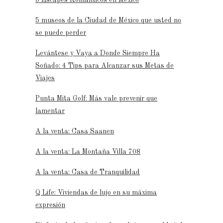
5 museos de la Ciudad de México que usted no
e
se puede perder
Levántese y Vaya a Donde Siempre Ha
Soñado: 4 Tips para Alcanzar sus Metas de
Viajes
Punta Mita Golf: Más vale prevenir que
lamentar
A la venta: Casa Saanen
A la venta: La Montaña Villa 708
A la venta: Casa de Tranquilidad
Q Life: Viviendas de lujo en su máxima
expresión