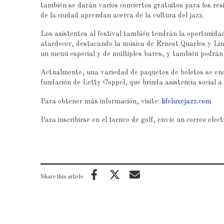
también se darán varios conciertos gratuitos para los res
de la ciudad aprendan acerca de la cultura del jazz.
Los asistentes al festival también tendrán la oportunidad
atardecer, destacando la música de Ernest Quarles y Lin
un menú especial y de múltiples bares, y también podrán 
Actualmente, una variedad de paquetes de boletos se encu
fundación de Letty Coppel, que brinda asistencia social 
Para obtener más información, visite:
lifeluxejazz.com
Para inscribirse en el torneo de golf, envíe un correo elec
Share this article