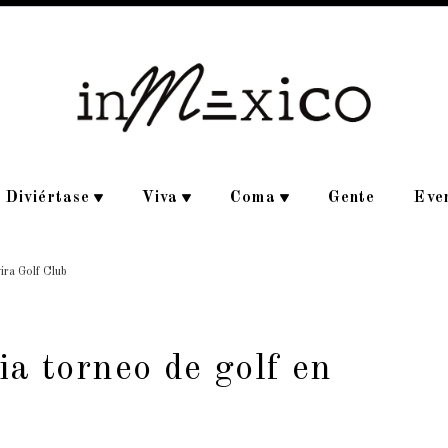
Diviértase
Viva
Coma
Gente
Eve
ira Golf Club
a torneo de golf en