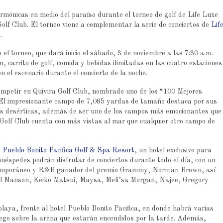
rmónicas en medio del paraíso durante el torneo de golf de Life Luxe
Golf Club. El torneo viene a complementar la serie de conciertos de
Lif
.
 el torneo, que dará inicio el sábado, 3 de noviembre a las 7:30 a.m.
, carrito de golf, comida y bebidas ilimitadas en las cuatro estaciones
n el escenario durante el concierto de la noche.
ompetir en Quivira Golf Club, nombrado uno de los “100 Mejores
. El impresionante campo de 7,085 yardas de tamaño destaca por sus
as desérticas, además de ser uno de los campos más emocionantes que
 Golf Club cuenta con más vistas al mar que cualquier otro campo de
n
Pueblo Bonito Pacifica Golf & Spa Resort
, un hotel exclusivo para
huéspedes podrán disfrutar de conciertos durante todo el día, con un
ontemporáneo y R&B ganador del premio Grammy, Norman Brown, así
l Manson, Keiko Matsui, Maysa, Meli’sa Morgan, Najee, Gregory
playa, frente al hotel Pueblo Bonito Pacifica, en donde habrá varias
uego sobre la arena que estarán encendidos por la tarde. Además,