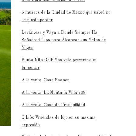
5 museos de la Ciudad de México que usted no
se puede perder
Levántese y Vaya a Donde Siempre Ha
Soñado: 4 Tips para Alcanzar sus Metas de
Viajes
Punta Mita Golf: Más vale prevenir que
lamentar
A la venta: Casa Saanen
A la venta: La Montaña Villa 708
A la venta: Casa de Tranquilidad
Q Life: Viviendas de lujo en su máxima
expresión