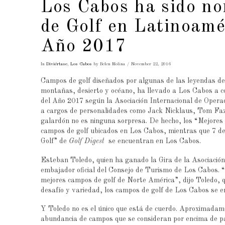
Los Cabos ha sido no
de Golf en Latinoamér
Año 2017
In
Diviértase
,
Los Cabos
by Belen Molina
November 22, 2016
Campos de golf diseñados por algunas de las leyendas de
montañas, desierto y océano, ha llevado a Los Cabos a co
del Año 2017 según la Asociación Internacional de Opera
a cargos de personalidades como Jack Nicklaus, Tom Faz
galardón no es ninguna sorpresa. De hecho, los “Mejore
campos de golf ubicados en Los Cabos, mientras que 7 de
Golf” de
Golf Digest
se encuentran en Los Cabos.
Esteban Toledo, quien ha ganado la Gira de la Asociación
embajador oficial del Consejo de Turismo de Los Cabos. “Co
mejores campos de golf de Norte América”, dijo Toledo, qui
desafío y variedad, los campos de golf de Los Cabos se e
Y Toledo no es el único que está de cuerdo. Aproximadam
abundancia de campos que se consideran por encima de par,