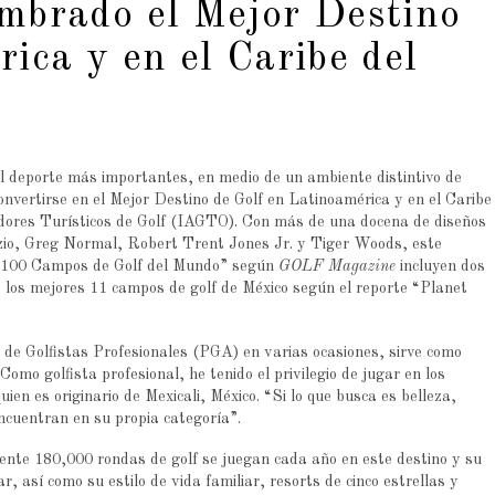
mbrado el Mejor Destino
ica y en el Caribe del
l deporte más importantes, en medio de un ambiente distintivo de
nvertirse en el Mejor Destino de Golf en Latinoamérica y en el Caribe
dores Turísticos de Golf (IAGTO). Con más de una docena de diseños
io, Greg Normal, Robert Trent Jones Jr. y Tiger Woods, este
s 100 Campos de Golf del Mundo” según
GOLF Magazine
incluyen dos
 los mejores 11 campos de golf de México según el reporte “Planet
 de Golfistas Profesionales (PGA) en varias ocasiones, sirve como
mo golfista profesional, he tenido el privilegio de jugar en los
en es originario de Mexicali, México. “Si lo que busca es belleza,
ncuentran en su propia categoría”.
ente 180,000 rondas de golf se juegan cada año en este destino y su
 así como su estilo de vida familiar, resorts de cinco estrellas y