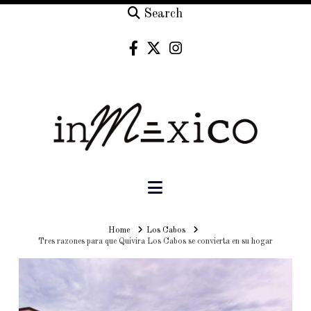
Search
Navigation
Home
Home
Los Cabos
Tres razones para que Quivira Los Cabos se convierta en su hogar