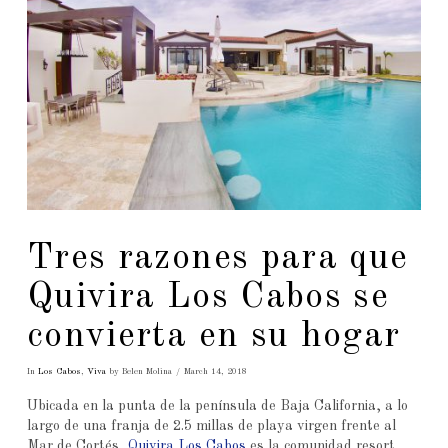
Tres razones para que
Quivira Los Cabos se
convierta en su hogar
In
Los Cabos
,
Viva
by Belen Molina
March 14, 2018
Ubicada en la punta de la península de Baja California, a lo
largo de una franja de 2.5 millas de playa virgen frente al
Mar de Cortés,
Quivira Los Cabos
es la comunidad resort