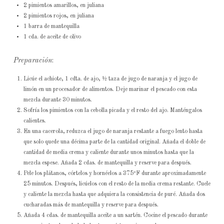
2 pimientos amarillos, en juliana
2 pimientos rojos, en juliana
1 barra de mantequilla
1 cda. de aceite de olivo
Preparación
:
Licúe el achiote, 1 cdta. de ajo, ½ taza de jugo de naranja y el jugo de
limón en un procesador de alimentos. Deje marinar el pescado con esta
mezcla durante 30 minutos.
Sofría los pimientos con la cebolla picada y el resto del ajo. Manténgalos
calientes.
En una cacerola, reduzca el jugo de naranja restante a fuego lento hasta
que solo quede una décima parte de la cantidad original. Añada el doble de
cantidad de media crema y caliente durante unos minutos hasta que la
mezcla espese. Añada 2 cdas. de mantequilla y reserve para después.
Pele los plátanos, córtelos y hornéelos a 375ºF durante aproximadamente
25 minutos. Después, licúelos con el resto de la media crema restante. Cuele
y caliente la mezcla hasta que adquiera la consistencia de puré. Añada dos
cucharadas más de mantequilla y reserve para después.
Añada 4 cdas. de mantequilla aceite a un sartén. Cocine el pescado durante