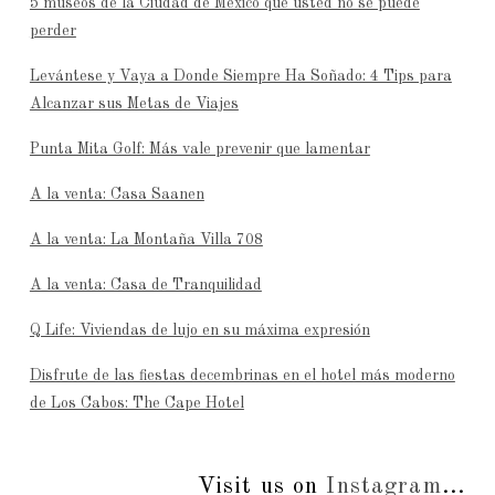
5 museos de la Ciudad de México que usted no se puede
perder
Levántese y Vaya a Donde Siempre Ha Soñado: 4 Tips para
Alcanzar sus Metas de Viajes
Punta Mita Golf: Más vale prevenir que lamentar
A la venta: Casa Saanen
A la venta: La Montaña Villa 708
A la venta: Casa de Tranquilidad
Q Life: Viviendas de lujo en su máxima expresión
Disfrute de las fiestas decembrinas en el hotel más moderno
de Los Cabos: The Cape Hotel
Visit us on
Instagram
...