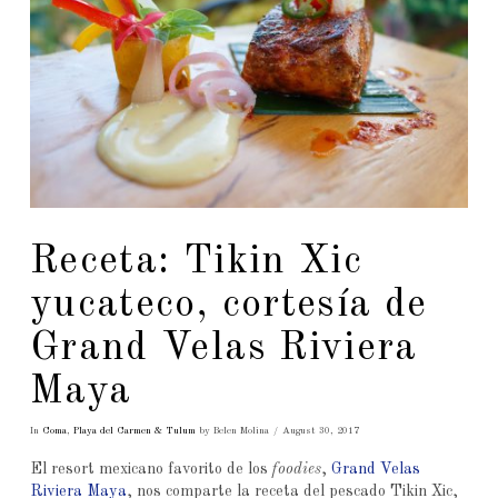
Receta: Tikin Xic
yucateco, cortesía de
Grand Velas Riviera
Maya
In
Coma
,
Playa del Carmen & Tulum
by Belen Molina
August 30, 2017
El resort mexicano favorito de los
foodies
,
Grand Velas
Riviera Maya
, nos comparte la receta del pescado Tikin Xic,