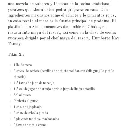
una mezcla de sabores y técnicas de la cocina tradicional
yucateca que ahora usted podrá preparar en casa. Con
ingredientes mexicanos como el achiote y lo pimientos rojos,
en esta receta el mero es la fuente principal de proteína. El
platillo Tikin Xic se encuentra disponible en Chaka, el
restaurante maya del resort, así como en la clase de cocina
yucateca dirigida por el chef maya del resort, Humberto May
Tamay.
Tikin Xic
1 lb. de mero
2 cdtas. de achiote (semillas de achiote molidas con chile guajillo y chile
chipotle)
4.5 tazas de jugo de naranja
1.5 oz. de jugo de naranja agria o jugo de limón amarillo
Sal al gusto
Pimienta al gusto
1 cda. de ajo picado
2 cdas. de cebolla picada
2 plátanos machos, machacados
2 tazas de media crema