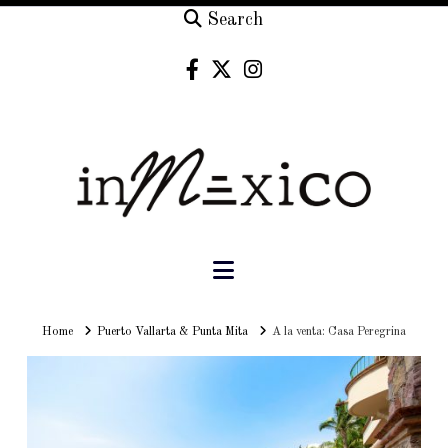
Search
Navigation
Home
Home
Puerto Vallarta & Punta Mita
A la venta: Casa Peregrina