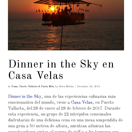
Dinner in the Sky en
Casa Velas
In
Coma
,
Puerto Vallarta & Punta Mita
by Belen Molina
December 22, 2016
Dinner in the Sky
, una de las experiencias culinarias más
emocionantes del mundo, viene a
Casa Velas
, en Puerto
Vallarta, del 28 de enero al 28 de febrero de 2017. Durante
esta experiencia, un grupo de 22 intrépidos comensales
disfrutarán de una deliciosa cena en una mesa suspendida de
una grúa a 50 metros de altura, mientras admiran las
espectaculares vistas al campo de golf y a los terrenos que