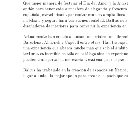
Qué mejor manera de festejar el Día del Amor y la Amist
opción para tener esta atmósfera de elegancia y frescura 
española, caracterizada por contar con una amplia línea d
mobiliario y seguro hará tus sueños realidad.
Baltus
no só
diseñadores de interiores para convertir la experiencia en 
Actualmente han creado alianzas comerciales con difere
Barcelona, Almerich y Capdell entre otras. Han trabajado
una experiencia que abarca mucho más que sólo el ámbito 
texturas es increíble no sólo en catálogo sino en experie
pueden transportar la mercancía a casi cualquier espacio
Baltus ha trabajado en la creación de espacios en Méxi
lugar a dudas la mejor opción para crear el espacio que e