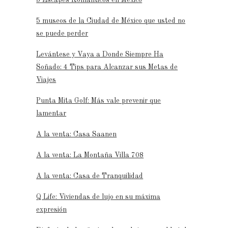
5 museos de la Ciudad de México que usted no
se puede perder
Levántese y Vaya a Donde Siempre Ha
Soñado: 4 Tips para Alcanzar sus Metas de
Viajes
Punta Mita Golf: Más vale prevenir que
lamentar
A la venta: Casa Saanen
A la venta: La Montaña Villa 708
A la venta: Casa de Tranquilidad
Q Life: Viviendas de lujo en su máxima
expresión