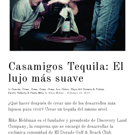
Casamigos Tequila: El
lujo más suave
In
Cancún
,
Coma
,
Coma
,
Coma
,
Coma
,
Los Cabos
,
Playa del Carmen & Tulum
,
Puerto Vallarta & Punta Mita
by Belen Molina
February 15, 2016
¿Qué hacer después de crear uno de los desarrollos más
lujosos para vivir? Crear un tequila del mismo nivel.
Mike Meldman es el fundador y presidente de Discovery Land
Company, la empresa que se encargó de desarrollar la
exclusiva comunidad de El Dorado Golf & Beach Club.