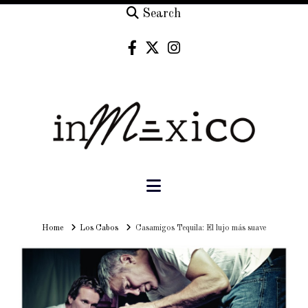
Search
Navigation
Home
Home
Los Cabos
Casamigos Tequila: El lujo más suave