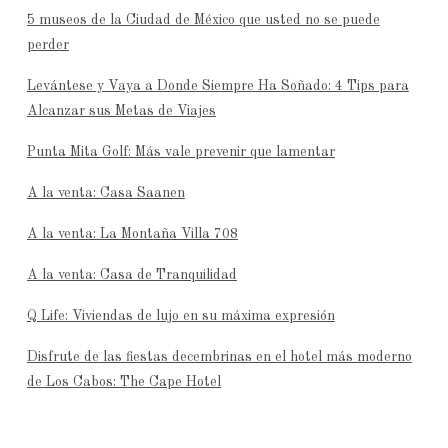
5 museos de la Ciudad de México que usted no se puede
perder
Levántese y Vaya a Donde Siempre Ha Soñado: 4 Tips para
Alcanzar sus Metas de Viajes
Punta Mita Golf: Más vale prevenir que lamentar
A la venta: Casa Saanen
A la venta: La Montaña Villa 708
A la venta: Casa de Tranquilidad
Q Life: Viviendas de lujo en su máxima expresión
Disfrute de las fiestas decembrinas en el hotel más moderno
de Los Cabos: The Cape Hotel